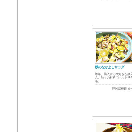
秋のなかよしサラダ
毎年、購入する大好きな摘
ん。熱々の材料でホットサ
も。
静岡県在住 ま