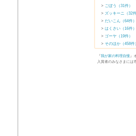
>
ごぼう（31件）
>
ズッキーニ（32
>
だいこん（64件
>
はくさい（16件
>
ゴーヤ（19件）
>
そのほか（458件
『
我が家の料理自慢
』
入賞者のみなさまには