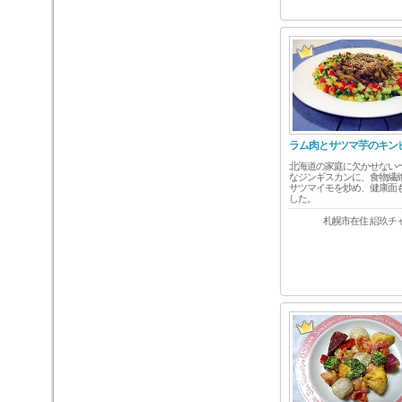
ラム肉とサツマ芋のキン
北海道の家庭に欠かせない
なジンギスカンに、食物繊
サツマイモを炒め、健康面
した。
札幌市在住 絽玖チ