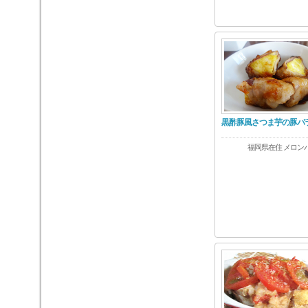
黒酢豚風さつま芋の豚バ
福岡県在住 メロン