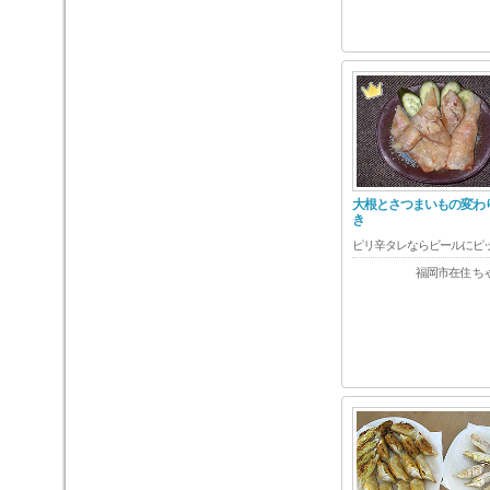
大根とさつまいもの変わ
き
ピリ辛タレならビールにピ
福岡市在住 ち