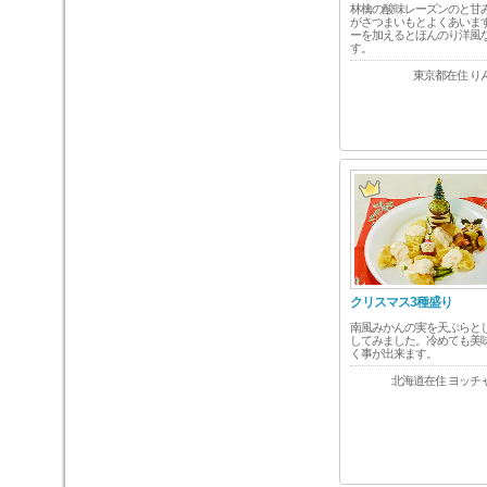
林檎の酸味レーズンのと甘
がさつまいもとよくあいま
ーを加えるとほんのり洋風
す。
東京都在住 り
クリスマス3種盛り
南風みかんの実を天ぷらと
してみました。冷めても美
く事が出来ます。
北海道在住 ヨッチ