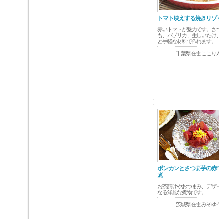
トマト映えする焼きリゾ
赤いトマトが魅力です。さ
も、パプリカ、生しいたけ
と手軽な材料で作れます。
千葉県在住 ここり
ポンカンとさつま芋の赤
煮
お茶請けやおつまみ、デザ
なる洋風な煮物です。
茨城県在住 みそゆ