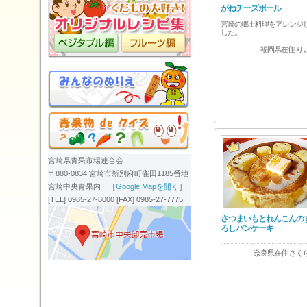
がねチーズボール
宮崎の郷土料理をアレンジ
した。
福岡県在住 り
宮崎県青果市場連合会
〒880-0834 宮崎市新別府町雀田1185番地
宮崎中央青果内 ［
Google Mapを開く
］
[TEL] 0985-27-8000 [FAX] 0985-27-7775
さつまいもとれんこんの
ろしパンケーキ
奈良県在住 さく