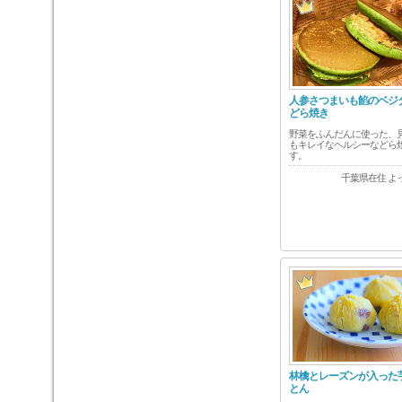
人参さつまいも餡のベジ
どら焼き
野菜をふんだんに使った、
もキレイなヘルシーなどら
す。
千葉県在住 よ
林檎とレーズンが入った
とん