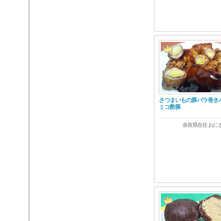
さつまいもの豚バラ巻き
ミコ酢豚
奈良県在住 おに