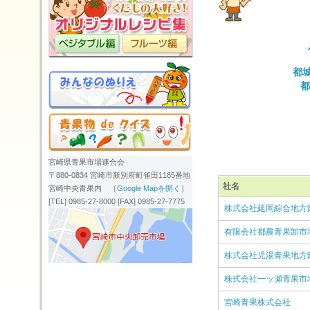
都
都
宮崎県青果市場連合会
〒880-0834 宮崎市新別府町雀田1185番地
社名
宮崎中央青果内 ［
Google Mapを開く
］
[TEL] 0985-27-8000 [FAX] 0985-27-7775
株式会社延岡綜合地方
有限会社都農青果卸市
株式会社児湯青果地方
株式会社一ッ瀬青果市
宮崎青果株式会社