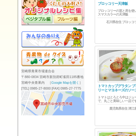
ブロッコリー天津飯
ブロッコリーの茎と房を使
スマスカラーの天津飯
石川県在住 ブロッコ
宮崎県青果市場連合会
〒880-0834 宮崎市新別府町雀田1185番地
宮崎中央青果内 ［
Google Mapを開く
］
トマトカップグラタン ブ
[TEL] 0985-27-8000 [FAX] 0985-27-7775
リーとマヨネーズのソー
トマトはとろとろ中はジュ
で、丸ごと美味しい一品です
鹿児島県在住 津江