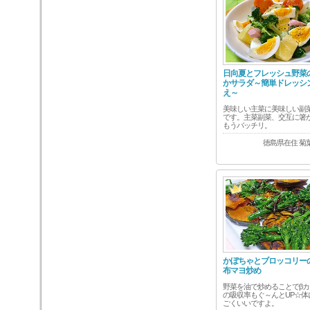
日向夏とフレッシュ野菜
かサラダ～簡単ドレッシ
え～
美味しい主菜に美味しい副
です。主菜副菜、交互に箸
もうバッチリ。
徳島県在住 菊
かぼちゃとブロッコリー
布マヨ炒め
野菜を油で炒めることでβカ
の吸収率もぐ～んとUP☆体
ごくいいですよ。