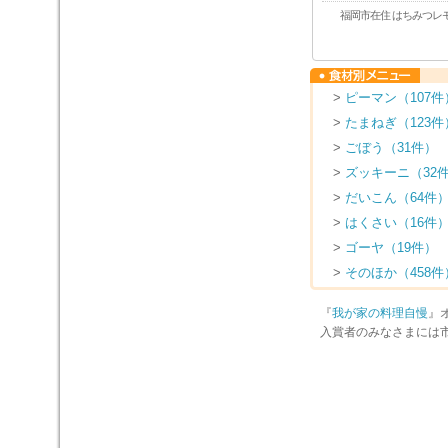
福岡市在住 はちみつレ
>
ピーマン（107件
>
たまねぎ（123件
>
ごぼう（31件）
>
ズッキーニ（32
>
だいこん（64件
>
はくさい（16件
>
ゴーヤ（19件）
>
そのほか（458件
『
我が家の料理自慢
』
入賞者のみなさまには