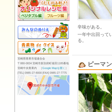
辛味がある。
一年中出回って
る。
宮崎県青果市場連合会
ピーマ
〒880-0834 宮崎市新別府町雀田1185番地
宮崎中央青果内 ［
Google Mapを開く
］
[TEL] 0985-27-8000 [FAX] 0985-27-7775