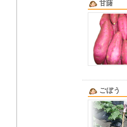
甘藷
ごぼう