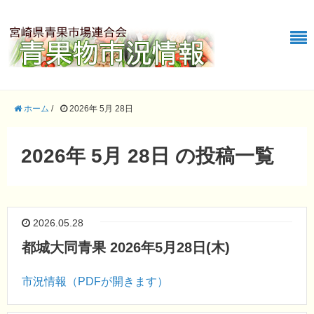
ホーム
/
2026年 5月 28日
2026年 5月 28日 の投稿一覧
2026.05.28
都城大同青果 2026年5月28日(木)
市況情報（PDFが開きます）