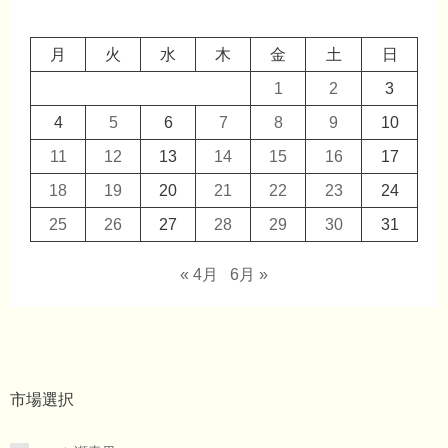
月
火
水
木
金
土
日
1
2
3
4
5
6
7
8
9
10
11
12
13
14
15
16
17
18
19
20
21
22
23
24
25
26
27
28
29
30
31
« 4月
6月 »
市場選択