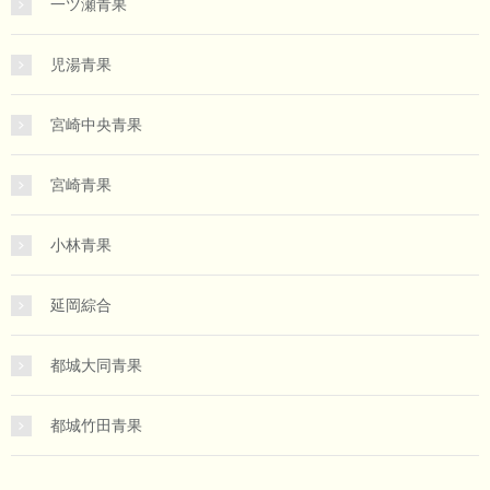
一ツ瀬青果
児湯青果
宮崎中央青果
宮崎青果
小林青果
延岡綜合
都城大同青果
都城竹田青果