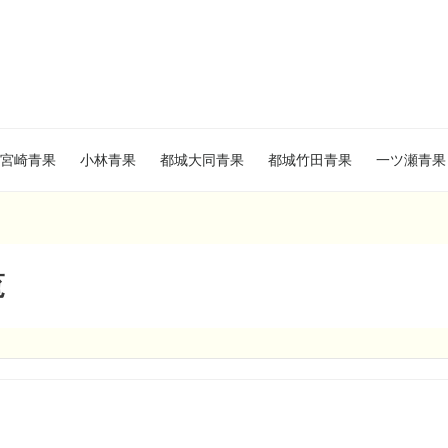
宮崎青果
小林青果
都城大同青果
都城竹田青果
一ツ瀬青果
覧