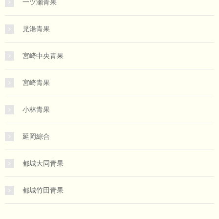
一ツ瀬青果
児湯青果
宮崎中央青果
宮崎青果
小林青果
延岡綜合
都城大同青果
都城竹田青果