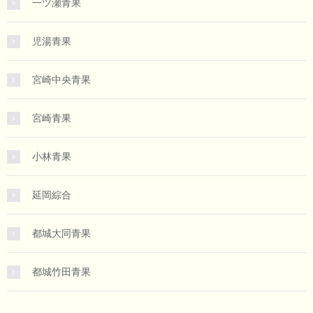
一ツ瀬青果
児湯青果
宮崎中央青果
宮崎青果
小林青果
延岡綜合
都城大同青果
都城竹田青果