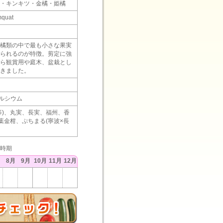
・キンキツ・金橘・姫橘
quat
橘類の中で最も小さな果実
られるのが特徴。剪定に強
ら観賞用や庭木、盆栽とし
きました。
ルシウム
等)、丸実、長実、福州、香
長葉金柑、ぷちまる(寧波×長
時期
月
8月
9月
10月
11月
12月