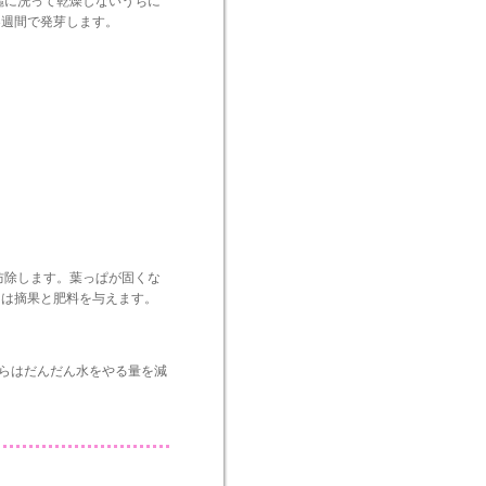
麗に洗って乾燥しないうちに
3週間で発芽します。
防除します。葉っぱが固くな
月は摘果と肥料を与えます。
からはだんだん水をやる量を減