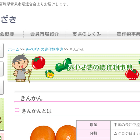
宮崎県青果市場連合会よりお届けします。
ホーム
>>
みやざきの農作物事典
>> きんかん
きんかん
きんかんとは
原産
中国の長江中流
分類
ムクロジ目ミカ