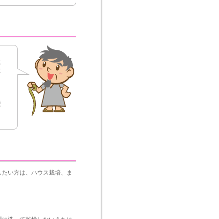
に
に
ま
硬
したい方は、ハウス栽培、ま