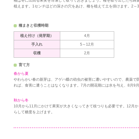
種は冬に出回る果実を冷凍して取っておきましょう。種を取り出したら綺
植えます。1センチほどの深さの穴をあけ、種を植えて土を掛けます。2～
種まきと収穫時期
植え付け（発芽期）
4月
手入れ
5～12月
収穫
2月
育て方
春から夏
やわらかい春の新芽は、アゲハ蝶の幼虫の被害に遭いやすいので、農薬で
れば、食害に遭うことはなくなります。7月の開花期には水を与え、8月9
秋から冬
10月から11月にかけて果実が大きくなってきて枝つりも必要です。12月
らして糖度を上げます。