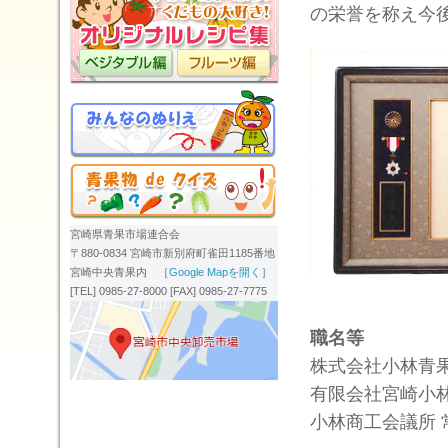
の栄誉を称え今
宮崎県青果市場連合会
〒880-0834 宮崎市新別府町雀田1185番地
宮崎中央青果内 ［
Google Mapを開く
］
[TEL] 0985-27-8000 [FAX] 0985-27-7775
職名等
株式会社小林青
有限会社宮崎小
小林商工会議所 