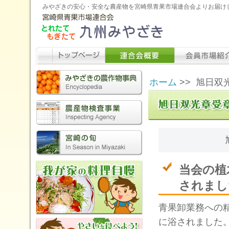
みやざきの安心・安全な農産物を宮崎県青果市場連合会よりお届け
ホーム
>>
旭日双
当会の植
されまし
青果卸業務への
に浴されました