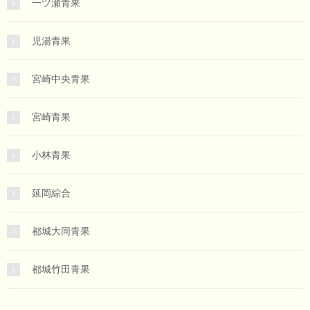
一ツ瀬青果
児湯青果
宮崎中央青果
宮崎青果
小林青果
延岡綜合
都城大同青果
都城竹田青果