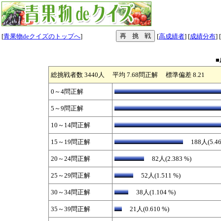
[
青果物deクイズのトップへ
]
[
高成績者
] [
成績分布
] [
総挑戦者数 3440人 平均 7.68問正解 標準偏差 8.21
0～4問正解
5～9問正解
10～14問正解
15～19問正解
188人(5.46
20～24問正解
82人(2.383 %)
25～29問正解
52人(1.511 %)
30～34問正解
38人(1.104 %)
35～39問正解
21人(0.610 %)