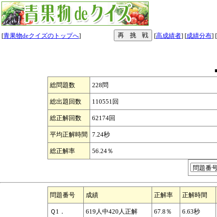
[
青果物deクイズのトップへ
]
[
高成績者
] [
成績分布
] [
総問題数
228問
総出題回数
110551回
総正解回数
62174回
平均正解時間
7.24秒
総正解率
56.24％
問題番号
成績
正解率
正解時間
Ｑ1．
619人中420人正解
67.8％
6.63秒