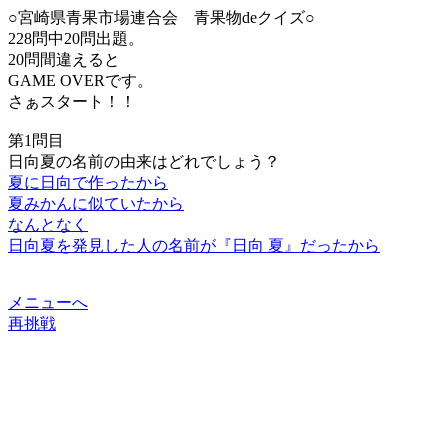
○宮崎県青果市場連合会 青果物deクイズ○
228問中20問出題。
20問間違えると
GAME OVERです。
さぁスタート！！
第1問目
日向夏の名前の由来はどれでしょう？
夏に日向で作ったから
夏みかんに似ていたから
なんとなく
日向夏を発見した人の名前が『日向 夏』だったから
メニューへ
再挑戦